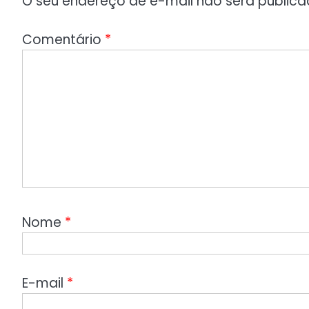
O seu endereço de e-mail não será publica
Comentário
*
Nome
*
E-mail
*