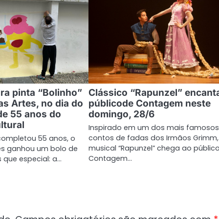
ira pinta “Bolinho”
Clássico “Rapunzel” encant
as Artes, no dia do
públicode Contagem neste
de 55 anos do
domingo, 28/6
ltural
Inspirado em um dos mais famoso
contos de fadas dos Irmãos Grimm,
completou 55 anos, o
musical “Rapunzel” chega ao públic
tes ganhou um bolo de
Contagem…
s que especial: a…