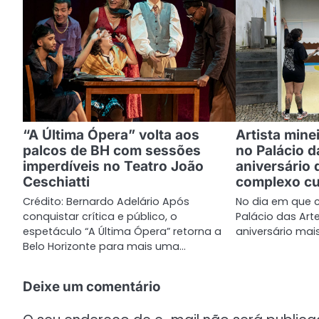
g
a
ç
ã
o
d
“A Última Ópera” volta aos
Artista mine
palcos de BH com sessões
no Palácio d
e
imperdíveis no Teatro João
aniversário 
P
Ceschiatti
complexo cu
Crédito: Bernardo Adelário Após
No dia em que 
o
conquistar crítica e público, o
Palácio das Ar
s
espetáculo “A Última Ópera” retorna a
aniversário mai
Belo Horizonte para mais uma…
t
Deixe um comentário