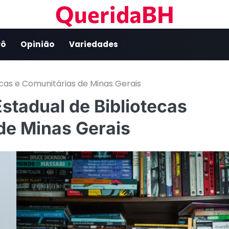
QueridaBH
rô
Opinião
Variedades
icas e Comunitárias de Minas Gerais
stadual de Bibliotecas
de Minas Gerais