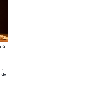
a o
s
 o
o de