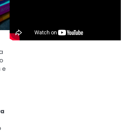
a
do
 e
ra
o